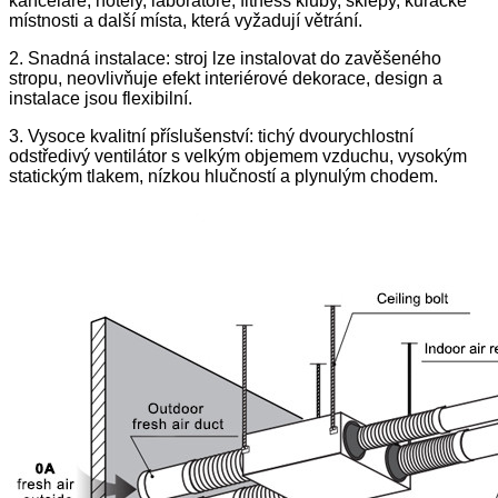
kanceláře, hotely, laboratoře, fitness kluby, sklepy, kuřácké
místnosti a další místa, která vyžadují větrání.
2. Snadná instalace: stroj lze instalovat do zavěšeného
stropu, neovlivňuje efekt interiérové ​​dekorace, design a
instalace jsou flexibilní.
3. Vysoce kvalitní příslušenství: tichý dvourychlostní
odstředivý ventilátor s velkým objemem vzduchu, vysokým
statickým tlakem, nízkou hlučností a plynulým chodem.