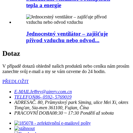
tepla a energie
Jednocestný ventilátor – zajišťuje
přívod vzduchu nebo odvod...
Dotaz
V případě dotazů ohledně našich produktů nebo ceníku nám prosím
zanechte svůj e-mail a my se vám ozveme do 24 hodin.
PŘEDLOŽIT
E-MAIL
Jeffrey@airerv.com.cn
TELEFON
86- 0592- 5769019
ADRESA
Č. 80, Průmyslový park Siming, ulice Mei Xi, okres
Tong'an, Sia-men 361100, Fujian, Čína
PRACOVNÍ DOBA
08:30 ~ 17:30 Pondělí až sobota