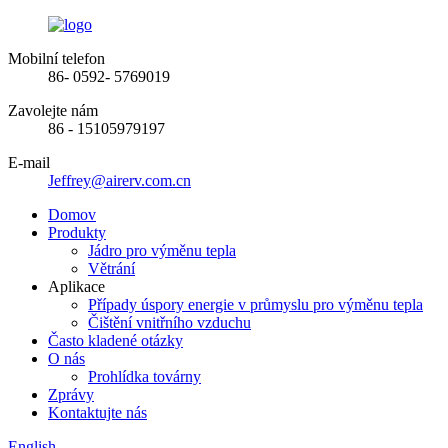
Mobilní telefon
86- 0592- 5769019
Zavolejte nám
86 - 15105979197
E-mail
Jeffrey@airerv.com.cn
Domov
Produkty
Jádro pro výměnu tepla
Větrání
Aplikace
Případy úspory energie v průmyslu pro výměnu tepla
Čištění vnitřního vzduchu
Často kladené otázky
O nás
Prohlídka továrny
Zprávy
Kontaktujte nás
English